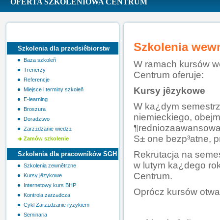
OFERTA SZKOLENIOWA CENTRUM
Szkolenia wew
Szkolenia dla przedsiêbiorstw
Baza szkoleñ
W ramach kursów w
Trenerzy
Centrum oferuje:
Referencje
Kursy jêzykowe
Miejsce i terminy szkoleñ
E-learning
W ka¿dym semestrze r
Broszura
niemieckiego, obej
Doradztwo
¶redniozaawansowan
Zarz±dzanie wiedz±
S± one bezp³atne, p
Zamów szkolenie
Rekrutacja na semes
Szkolenia dla pracowników SGH
w lutym ka¿dego rok
Szkolenia zewnêtrzne
Centrum.
Kursy jêzykowe
Internetowy kurs BHP
Oprócz kursów otwar
Kontrola zarz±dcza
Cykl Zarz±dzanie ryzykiem
Seminaria