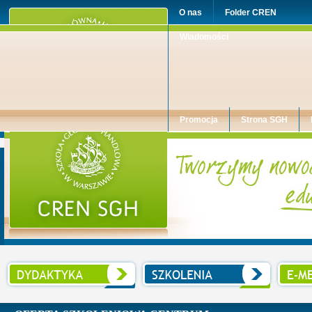
O nas
Folder CREN
Wiadomości
Promocja
Strona SGH
Centrum Rozwoju Edukacji Niestacjonarnej SGH w Warszawie
Dydaktyka
Szkolenia
E-mentor