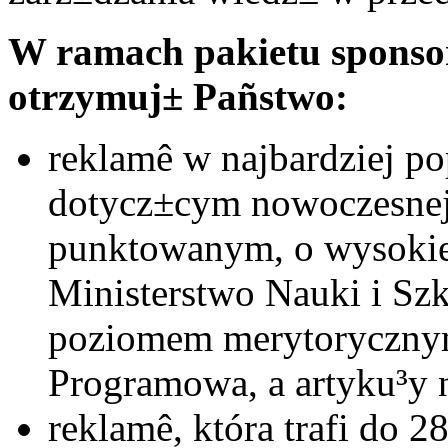
W ramach pakietu sponso
otrzymuj± Pañstwo:
reklamê w najbardziej p
dotycz±cym nowoczesnej 
punktowanym, o wysokiej
Ministerstwo Nauki i Sz
poziomem merytoryczny
Programowa, a artyku³y
reklamê, która trafi do 2