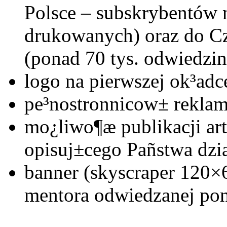
Polsce – subskrybentów 
drukowanych) oraz do Cz
(ponad 70 tys. odwiedzin
logo na pierwszej ok³adc
pe³nostronnicow± reklam
mo¿liwo¶æ publikacji ar
opisuj±cego Pañstwa dzia
banner (skyscraper 120×6
mentora odwiedzanej pon