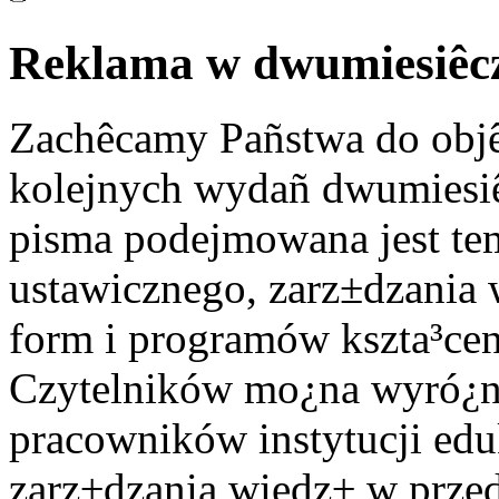
Reklama w dwumiesiêc
Zachêcamy Pañstwa do objê
kolejnych wydañ dwumiesiê
pisma podejmowana jest tem
ustawicznego, zarz±dzania 
form i programów kszta³ce
Czytelników mo¿na wyró¿ni
pracowników instytucji ed
zarz±dzania wiedz± w przed