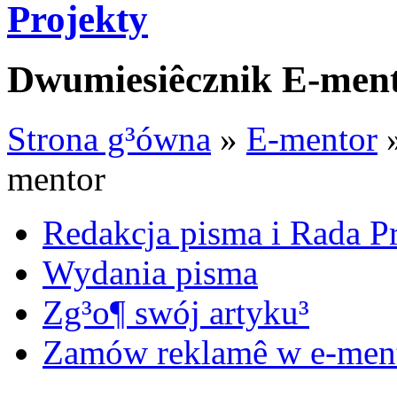
Projekty
Dwumiesiêcznik E-men
Strona g³ówna
»
E-mentor
»
mentor
Redakcja pisma i Rada 
Wydania pisma
Zg³o¶ swój artyku³
Zamów reklamê w e-men